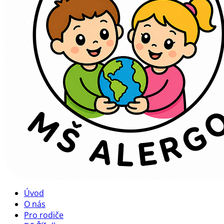
Úvod
O nás
Pro rodiče