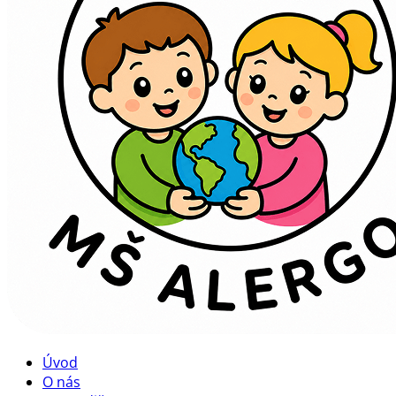
Úvod
O nás