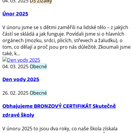
04. 03. 2025
DS Žížalky
Únor 2025
V únoru jsme se s dětmi zaměřili na lidské tělo – z jakých
částí se skládá a jak funguje. Povídali jsme si o hlavních
orgánech (mozku, srdci, plicích, střevech a žaludku), o
tom, co dělají a proč jsou pro nás důležité. Zkoumali jsme
také, k...
04. 03. 2025
Obecné
Den vody 2025
26. 02. 2025
Obecné
Obhajujeme BRONZOVÝ CERTIFIKÁT Skutečně
zdravé školy
V únoru 2025 to jsou dva roky, co naše škola získala