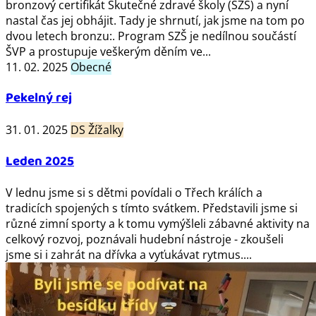
bronzový certifikát Skutečné zdravé školy (SZŠ) a nyní
nastal čas jej obhájit. Tady je shrnutí, jak jsme na tom po
dvou letech bronzu:. Program SZŠ je nedílnou součástí
ŠVP a prostupuje veškerým děním ve...
11. 02. 2025
Obecné
Pekelný rej
31. 01. 2025
DS Žížalky
Leden 2025
V lednu jsme si s dětmi povídali o Třech králích a
tradicích spojených s tímto svátkem. Představili jsme si
různé zimní sporty a k tomu vymýšleli zábavné aktivity na
celkový rozvoj, poznávali hudební nástroje - zkoušeli
jsme si i zahrát na dřívka a vyťukávat rytmus....