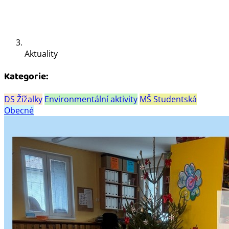
Aktuality
Kategorie:
DS Žížalky
Environmentální aktivity
MŠ Studentská
Obecné