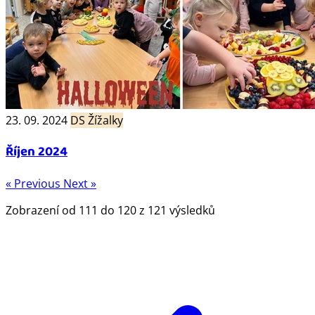
23. 09. 2024
DS Žížalky
Říjen 2024
« Previous
Next »
Zobrazení od
111
do
120
z
121
výsledků